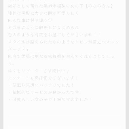
突如として現れた業界未経験の女の子【みなみさん】
純粋な黒髪に大きな瞳が可愛らしく
色んな事に興味津々♡
その喜ぶような眼差しに見つめられ
恋人のような時間をお過ごしくださいませ！！
スタイルは整えられたかのようなクビレが目立つスレン
ダーボディ＿＿＿
色白で柔肌は更なる密着感を生んでくれることでしょ
う。
早くもリピーターさま続出中♪
アンケートも高評価でございます！
・気配り気遣いバッチリでした！
・積極的なサービスが良かったです。
・可愛らしい女の子で丁寧な接客でした！