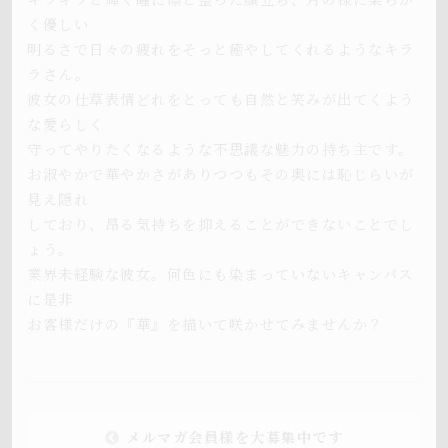
く優しい
明るさで日々の疲れをそっと癒やしてくれるようなキラ
ラさん。
彼女の仕草表情どれをとっても自然と笑みが出てくよう
な愛らしく
守ってやりたくなるような不思議な魅力の持ち主です。
お淑やかで華やかさがありつつもその奥には恥じらいが
見え隠れ
しており、昂る気持ちを抑えることができないことでし
ょう。
業界未経験な彼女。何色にも染まっていないキャンパス
に是非
お客様だけの『華』を描いて咲かせてみませんか？
メルマガ会員様を大募集中です