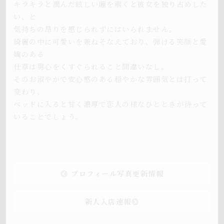
キラキラと潤んだ眩しい瞳を覗くと彼女を独り占めした
い、と
気持ちの昂りを感じられずにはいられません。
綺麗の中に可愛いを兼ねそなえており、弾ける笑顔と愛
嬌のある
仕草は男心をくすぐられること間違いなし。
そのお淑やかで安心感のある穏やかな雰囲気とは打って
変わり、
ベッドに入ると甘く濃厚で恋人の様なひとときが待って
いることでしょう。
プロフィール写真更新情報
新人入店速報