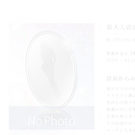
新人入店
2021.05.3
松倉はるひ【
T159 ・ 85 (
店長から
澄んだ小川の
キラキラと潤
気持ちの昂り
綺麗の中に可
仕草は男心を
そのお淑やか
ベッドに入る