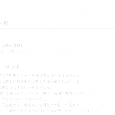
速報
1
新人割引対象】
D) ・ 60 ・ 84
のコメント
様な透明感のオーラを身に纏っているはるひさん。
んだ眩しい瞳を覗くと彼女を独り占めしたい、と
を感じられずにはいられません。
愛いを兼ねそなえており、弾ける笑顔と愛嬌のある
くすぐられること間違いなし。
で安心感のある穏やかな雰囲気とは打って変わり、
と甘く濃厚で恋人の様なひとときが待っていることでしょう。