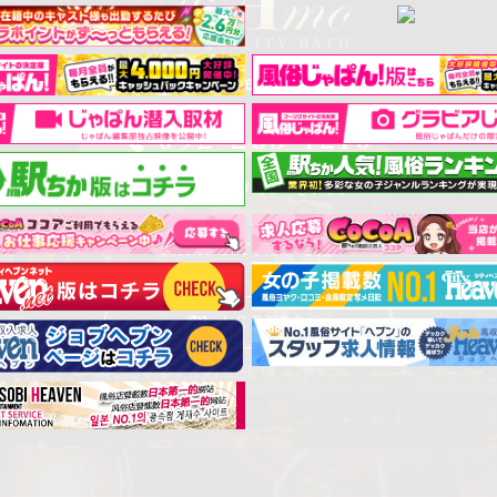
中洲 ティアモ - Ti Amo -
092-263-1210
営業時間 : 9:00～24:00
福岡市博多区中洲一丁目８番１１号
PARA CITY博多８階
ACCESS