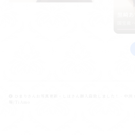
黒崎あ
国宝級
ひまりさんお写真更新・しほさん御入店致しました！ - 中洲 
場/TiAmo