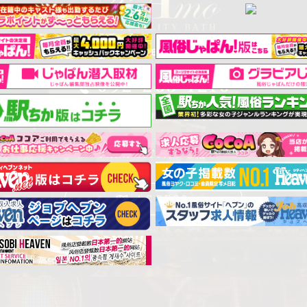
中洲 ティアモ - Ti Amo -
092-263-1210
営業時間 : 9:00～24:00
福岡市博多区中洲一丁目８番１１号
PARA CITY博多８階
ACCESS