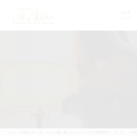
TOP
トップ
TOP
>
お知らせ
>
あいりさん御入店・かりなさんお写真更新致しました！ – 中洲 