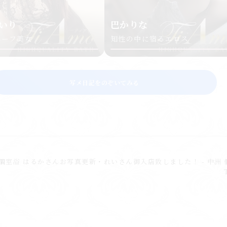
いり
巴かりな
ハーフ美女
知性の中に宿るエロス
写メ日記をのぞいてみる
個室浴
はるかさんお写真更新・れいさん御入店致しました！ - 中洲 