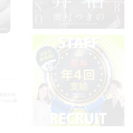
個室浴場/
TiAmo