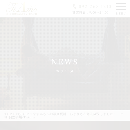
092-263-1210
営業時間 : 9:00～24:00
MENU
NEWS
ニュース
TOP
>
お知らせ
>
すずかさんお写真更新・ひまりさん御入店致しました！ – 中
洲 個室浴場/TiAmo