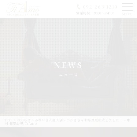
092-263-1210
営業時間 : 9:00～24:00
MENU
NEWS
ニュース
TOP
>
お知らせ
>
みれいさん御入店・つかささんお写真更新致しました！ – 中
洲 個室浴場/TiAmo